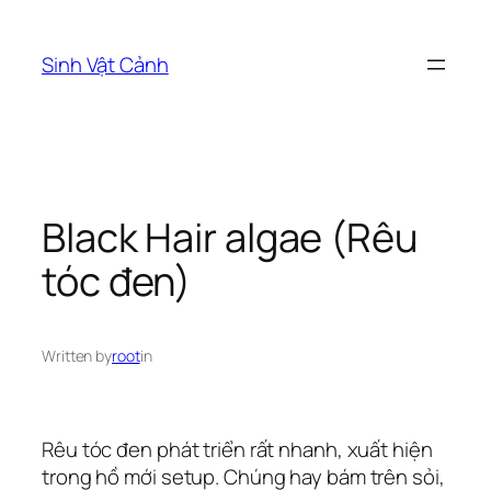
Skip
to
Sinh Vật Cảnh
content
Black Hair algae (Rêu
tóc đen)
Written by
root
in
Rêu tóc đen phát triển rất nhanh, xuất hiện
trong hồ mới setup. Chúng hay bám trên sỏi,