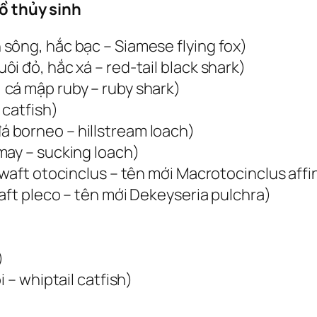
hồ thủy sinh
sông, hắc bạc – Siamese flying fox)
i đỏ, hắc xá – red-tail black shark)
cá mập ruby – ruby shark)
 catfish)
 borneo – hillstream loach)
may – sucking loach)
dwaft otocinclus – tên mới Macrotocinclus affin
waft pleco – tên mới Dekeyseria pulchra)
)
 – whiptail catfish)