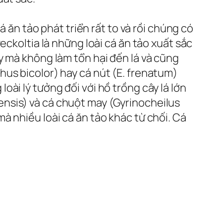
á ăn tảo phát triển rất to và rồi chúng có
eckoltia là những loài cá ăn tảo xuất sắc
y mà không làm tổn hại đến lá và cũng
us bicolor) hay cá nút (E. frenatum)
ài lý tưởng đối với hồ trồng cây lá lớn
nsis) và cá chuột may (Gyrinocheilus
à nhiều loài cá ăn tảo khác từ chối. Cá