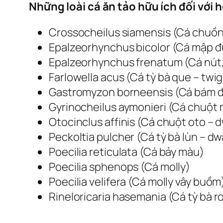
Những loài cá ăn tảo hữu ích đối với 
Crossocheilus siamensis (Cá chuồn 
Epalzeorhynchus bicolor (Cá mập đuô
Epalzeorhynchus frenatum (Cá nút, 
Farlowella acus (Cá tỳ bà que – twig
Gastromyzon borneensis (Cá bám đá
Gyrinocheilus aymonieri (Cá chuột 
Otocinclus affinis (Cá chuột oto – 
Peckoltia pulcher (Cá tỳ bà lùn – d
Poecilia reticulata (Cá bảy màu)
Poecilia sphenops (Cá molly)
Poecilia velifera (Cá molly vây buồm
Rineloricaria hasemania (Cá tỳ bà roi