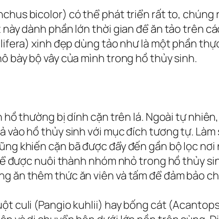
hus bicolor) có thể phát triển rất to, chúng rấ
 này dành phần lớn thời gian để ăn tảo trên các
elifera) xinh đẹp dùng tảo như là một phần th
hô bày bộ vây của mình trong hồ thủy sinh.
n hồ thường bị dính cặn trên lá. Ngoài tự nhiê
ả vào hồ thủy sinh với mục đích tương tự. Làm
ng khiến cặn bã được đẩy đến gần bộ lọc nơi nó
 thể được nuôi thành nhóm nhỏ trong hồ thủy si
úng ăn thêm thức ăn viên và tấm để đảm bảo c
ột culi (Pangio kuhlii) hay bống cát (Acantops