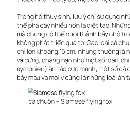
Trong hồ thủy sinh, lưu ý chỉ sử dụng nhữ
thể phá cây nhiều hơn là diệt tảo. Những
mà chúng có thể nuôi thành bầy nhỏ tron
không phát triển quá to. Các loài cá ch
chỉ lớn khoảng 15 cm, nhưng thường là n
và cứng, chẳng hạn như một số loài Ech
aymonieri) ăn tảo cực mạnh; một số cá c
bảy màu và molly cũng là những loài ăn tả
cá chuồn – Siamese flying fox