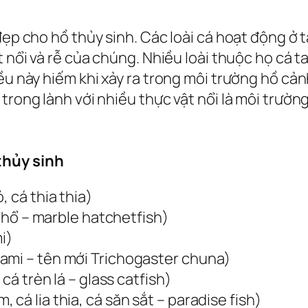
đẹp cho hồ thủy sinh. Các loài cá hoạt động ở 
t nổi và rễ của chúng. Nhiều loài thuộc họ cá t
iều này hiếm khi xảy ra trong môi trường hồ c
trong lành với nhiều thực vật nổi là môi trường
thủy sinh
, cá thia thia)
u hổ – marble hatchetfish)
i)
ami – tên mới Trichogaster chuna)
cá trèn lá – glass catfish)
cá lia thia, cá săn sắt – paradise fish)