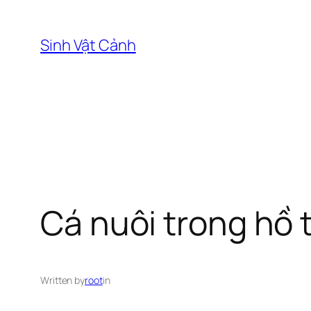
Skip
to
Sinh Vật Cảnh
content
Cá nuôi trong hồ 
Written by
root
in