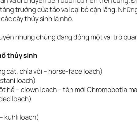
ân và di chuyển bên dưới lớp nền trên cùng. Đ
tăng trưởng của tảo và loại bỏ cặn lắng. Những
 các cây thủy sinh lá nhỏ.
ên nhưng chúng đang đóng một vai trò quan tr
hồ thủy sinh
 cát, chìa vôi – horse-face loach)
stani loach)
ột hề – clown loach – tên mới Chromobotia m
nded loach)
– kuhli loach)