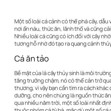
Một số loài cá cảnh có thể phá cây, dẫu
nơi ẩn náu, thức ăn, lãnh thổ và cũng cả
Nhiều loài cá cũng có ích đối với cây nhờ
tương hỗ nhờ đó tạo ra quang cảnh thủy 
Cá ăn tảo
Bề mặt của lá cây thủy sinh là môi trườn
tăng trưởng chậm, nó có thể cản trở quá
thương, vì vậy bạn cần tìm ra cách khác 
dưỡng, cho nên chúng là nguồn thức ăn lý
qua nhiều năm trời, một số loài nhất địn
thuộc nhóm cá tỳ bà, mặc dù một số cá c