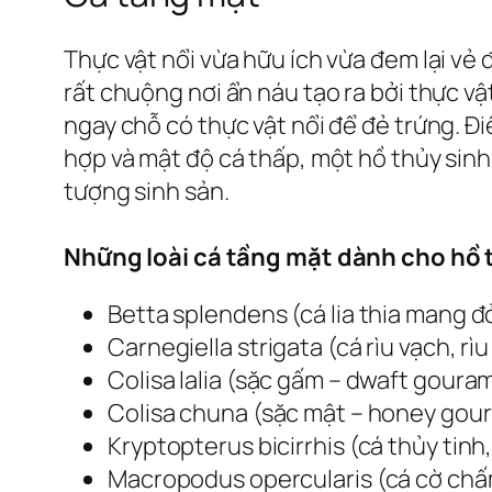
Thực vật nổi vừa hữu ích vừa đem lại vẻ 
rất chuộng nơi ẩn náu tạo ra bởi thực vậ
ngay chỗ có thực vật nổi để đẻ trứng. Đ
hợp và mật độ cá thấp, một hồ thủy sinh 
tượng sinh sản.
Những loài cá tầng mặt dành cho hồ 
Betta splendens (cá lia thia mang đỏ
Carnegiella strigata (cá rìu vạch, rì
Colisa lalia (sặc gấm – dwaft gouram
Colisa chuna (sặc mật – honey gour
Kryptopterus bicirrhis (cá thủy tinh, 
Macropodus opercularis (cá cờ chấm, 