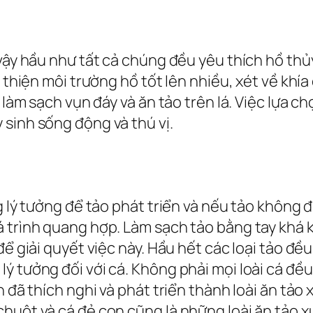
 vậy hầu như tất cả chúng đều yêu thích hồ thủ
i thiện môi trường hồ tốt lên nhiều, xét về kh
 làm sạch vụn đáy và ăn tảo trên lá. Việc lựa chọ
sinh sống động và thú vị.
g lý tưởng để tảo phát triển và nếu tảo không 
 trình quang hợp. Làm sạch tảo bằng tay khá k
để giải quyết việc này. Hầu hết các loại tảo đ
 tưởng đối với cá. Không phải mọi loài cá đều 
h đã thích nghi và phát triển thành loài ăn tảo
huột và cá đẻ con cũng là những loài ăn tảo x