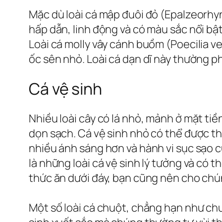
Mặc dù loài cá mập đuôi đỏ (Epalzeorhync
hấp dẫn, linh động và có màu sắc nổi bật
Loài cá molly vây cánh buồm (Poecilia v
ốc sên nhỏ. Loài cá dạn dĩ này thường p
Cá vệ sinh
Nhiều loài cây có lá nhỏ, mảnh ở mặt tiề
dọn sạch. Cá vệ sinh nhỏ có thể được th
nhiều ánh sáng hơn và hành vi sục sạo cũ
là những loài cá vệ sinh lý tưởng và có
thức ăn dưới đáy, bạn cũng nên cho ch
Một số loài cá chuột, chẳng hạn như chu