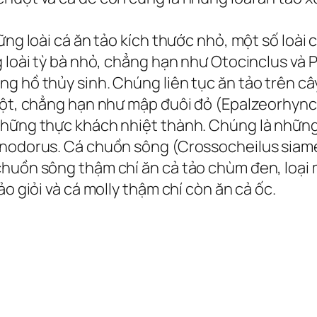
ng loài cá ăn tảo kích thước nhỏ, một số loài c
 loài tỳ bà nhỏ, chẳng hạn như Otocinclus và P
g hồ thủy sinh. Chúng liên tục ăn tảo trên câ
uột, chẳng hạn như mập đuôi đỏ (Epalzeorhynch
hững thực khách nhiệt thành. Chúng là những lo
inodorus. Cá chuồn sông (Crossocheilus siame
huồn sông thậm chí ăn cả tảo chùm đen, loại m
o giỏi và cá molly thậm chí còn ăn cả ốc.