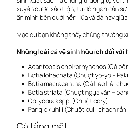
sinh xuất sắc mà chúng thường tự vùi th
xuyên được xáo trộn, từ đó ngăn cản sự 
ẩn mình bên dưới nền, lũa và đá hay giữa
Mặc dù bạn không thấy chúng thường xuy
Những loài cá vệ sinh hữu ích đối với 
Acantopsis choirorhynchos (Cá bống
Botia lohachata (Chuột yo-yo – Paki
Botia macracantha (Cá heo hề, chu
Botia striata (Chuột ngựa vằn – ba
Corydoras spp. (Chuột cory)
Pangio kuhlii (Chuột culi, chạch rắn 
Cá tầng mặt