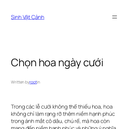
Skip
to
Sinh Vật Cảnh
content
Chọn hoa ngày cưới
Written by
root
in
Trong các lễ cưới không thể thiếu hoa, hoa
không chỉ làm rạng rỡ thêm niềm hạnh phúc
trong ánh mắt cô dâu, chú rể, mà hoa còn
mang đến niềm hạnh phúc và những ý nghĩa