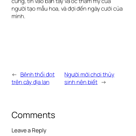
cùng, tin vào bàn tay và óc thẩm mỹ của
người tạo mẫu hoa, và đợi đến ngày cưới của
mình.
←
Bệnh thối đọt
Người mới chơi thủy
trên cây địa lan
sinh nên biết
→
Comments
Leave a Reply