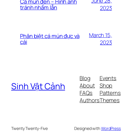
June 28,
Cá mún đen – Hình ảnh
tránh nhầm lẫn
2023
March 15,
Phân biệt cá mún đực và
cái
2023
Blog
Events
Sinh Vật Cảnh
About
Shop
FAQs
Patterns
Authors
Themes
Twenty Twenty-Five
Designed with
WordPress