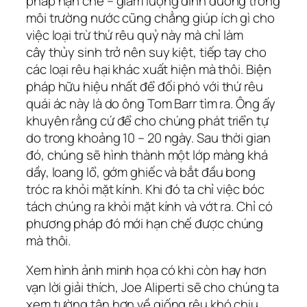
pháp hạn chế – giảm lượng dinh dưỡng trong
môi trường nước cũng chẳng giúp ích gì cho
việc loại trừ thứ rêu quỷ này mà chỉ làm
cây thủy sinh trở nên suy kiệt, tiếp tay cho
các loại rêu hại khác xuất hiện mà thôi. Biện
pháp hữu hiệu nhất để đối phó với thứ rêu
quái ác này là do ông Tom Barr tìm ra. Ông ấy
khuyên rằng cứ để cho chúng phát triển tự
do trong khoảng 10 – 20 ngày. Sau thời gian
đó, chúng sẽ hình thành một lớp màng khá
dầy, loang lổ, gớm ghiếc và bắt đầu bong
tróc ra khỏi mặt kính. Khi đó ta chỉ việc bóc
tách chúng ra khỏi mặt kính và vớt ra. Chỉ có
phương pháp đó mới hạn chế được chúng
mà thôi.
Xem hình ảnh minh họa có khi còn hay hơn
vạn lời giải thích, Joe Aliperti sẽ cho chúng ta
xem tường tận hơn về giống rêu khó chịu