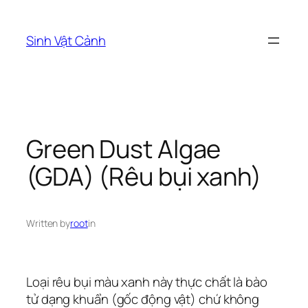
Skip
to
Sinh Vật Cảnh
content
Green Dust Algae
(GDA) (Rêu bụi xanh)
Written by
root
in
Loại rêu bụi màu xanh này thực chất là bào
tử dạng khuẩn (gốc động vật) chứ không