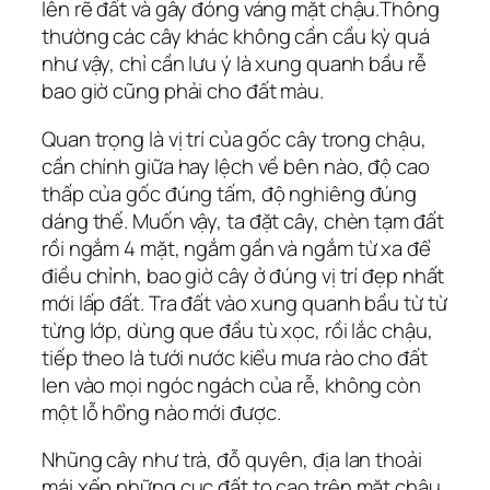
lên rẽ đất và gây đóng váng mặt chậu.Thông
thường các cây khác không cần cầu kỳ quá
như vậy, chỉ cần lưu ý là xung quanh bầu rễ
bao giờ cũng phải cho đất màu.
Quan trọng là vị trí của gốc cây trong chậu,
cần chính giữa hay lệch về bên nào, độ cao
thấp của gốc đúng tấm, độ nghiêng đúng
dáng thế. Muốn vậy, ta đặt cây, chèn tạm đất
rồi ngắm 4 mặt, ngắm gần và ngắm từ xa để
điều chỉnh, bao giờ cây ở đúng vị trí đẹp nhất
mới lấp đất. Tra đất vào xung quanh bầu từ từ
từng lớp, dùng que đầu tù xọc, rồi lắc chậu,
tiếp theo là tưới nước kiểu mưa rào cho đất
len vào mọi ngóc ngách của rễ, không còn
một lỗ hổng nào mới được.
Nhũng cây như trà, đỗ quyên, địa lan thoải
mái xếp những cục đất to cao trên mặt chậu.