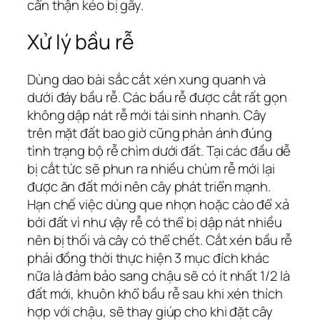
cẩn thận kẻo bị gãy.
Xử lý bầu rễ
Dùng dao bài sắc cắt xén xung quanh và
dưới đáy bầu rễ. Các bầu rễ được cắt rất gọn
không dập nát rễ mới tái sinh nhanh. Cây
trên mặt đất bao giờ cũng phản ánh đúng
tình trạng bộ rễ chìm dưới đất. Tại các đầu dễ
bị cắt tức sẽ phun ra nhiều chùm rễ mới lại
được ăn đất mới nên cây phát triển mạnh.
Hạn chế việc dùng que nhọn hoặc cào để xả
bới đất vì như vậy rễ có thể bị dập nát nhiều
nên bị thối và cây có thể chết. Cắt xén bầu rễ
phải đồng thời thực hiện 3 mục đích khác
nữa là đảm bảo sang chậu sẽ có ít nhất 1/2 là
đất mới, khuôn khổ bầu rễ sau khi xén thích
hợp với chậu, sẽ thay giúp cho khi đặt cây