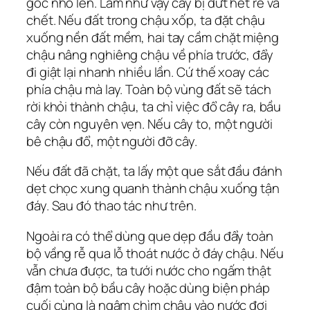
gốc nhổ lên. Làm như vậy cây bị đứt hết rễ và
chết. Nếu đất trong chậu xốp, ta đặt chậu
xuống nền đất mềm, hai tay cầm chặt miệng
chậu nâng nghiêng chậu về phía trước, đẩy
đi giật lại nhanh nhiều lần. Cứ thế xoay các
phía chậu mà lay. Toàn bộ vùng đất sẽ tách
rời khỏi thành chậu, ta chỉ việc đổ cây ra, bầu
cây còn nguyên vẹn. Nếu cây to, một người
bê chậu đổ, một người đỡ cây.
Nếu đất đã chặt, ta lấy một que sắt đầu đánh
dẹt chọc xung quanh thành chậu xuống tận
đáy. Sau đó thao tác như trên.
Ngoài ra có thể dùng que dẹp đầu đẩy toàn
bộ vầng rễ qua lỗ thoát nước ở đáy chậu. Nếu
vẫn chưa được, ta tưới nước cho ngấm thật
đậm toàn bộ bầu cây hoặc dùng biện pháp
cuối cùng là ngâm chìm chậu vào nước đợi